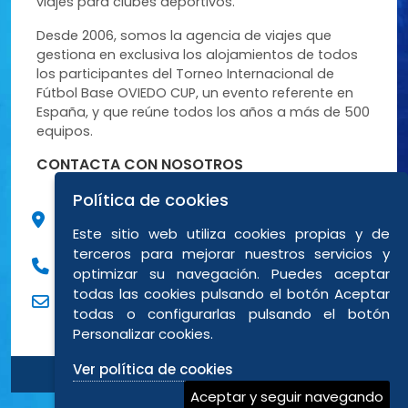
viajes para clubes deportivos.
Desde 2006, somos la agencia de viajes que
gestiona en exclusiva los alojamientos de todos
los participantes del Torneo Internacional de
Fútbol Base OVIEDO CUP, un evento referente en
España, y que reúne todos los años a más de 500
equipos.
CONTACTA CON NOSOTROS
Política de cookies
C/ Peña Santa de Enol, 9 Bajo posterior 3
33012 Oviedo (Asturias)
Este sitio web utiliza cookies propias y de
terceros para mejorar nuestros servicios y
984838694
optimizar su navegación. Puedes aceptar
todas las cookies pulsando el botón Aceptar
eventos@ovitravel.es
todas o configurarlas pulsando el botón
Personalizar cookies.
Ver política de cookies
Aceptar y seguir navegando