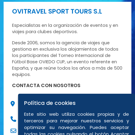
OVITRAVEL SPORT TOURS S.L
Especialistas en la organización de eventos y en
viajes para clubes deportivos.
Desde 2006, somos la agencia de viajes que
gestiona en exclusiva los alojamientos de todos
los participantes del Torneo Internacional de
Fútbol Base OVIEDO CUP, un evento referente en
España, y que reúne todos los años a más de 500
equipos.
CONTACTA CON NOSOTROS
C/ Peña Santa de Enol, 9 Bajo posterior 3
Política de cookies
33012 Oviedo (Asturias)
Este sitio web utiliza cookies propias y de
984838694
terceros para mejorar nuestros servicios y
optimizar su navegación. Puedes aceptar
eventos@ovitravel.es
todas las cookies pulsando el botón Aceptar