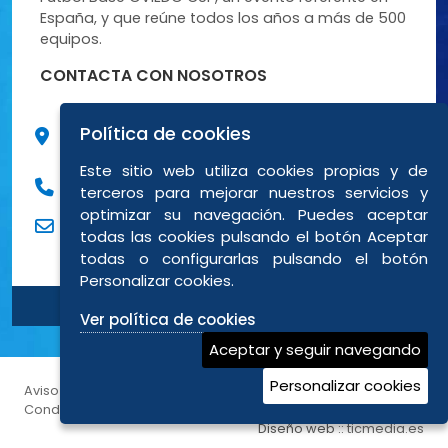
España, y que reúne todos los años a más de 500
equipos.
CONTACTA CON NOSOTROS
C/ Peña Santa de Enol, 9 Bajo posterior 3
Política de cookies
33012 Oviedo (Asturias)
Este sitio web utiliza cookies propias y de
984838694
terceros para mejorar nuestros servicios y
optimizar su navegación. Puedes aceptar
eventos@ovitravel.es
todas las cookies pulsando el botón Aceptar
todas o configurarlas pulsando el botón
Personalizar cookies.
Ver política de cookies
Aceptar y seguir navegando
Personalizar cookies
Aviso legal
|
Política de privacidad
|
Política de cookies
|
Condiciones generales de reservas
Diseño web ::
ticmedia.es