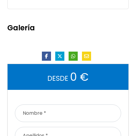
Galería
0 €
DESDE
Nombre *
Apellidos *